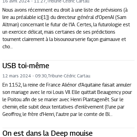
16 avril 2024 - 11:27
,
Tribune
-
Cédric Cartau
Nous avons récemment eu droit à une liste de prévisions (à
lire au préalable ici[1]) du directeur général d’OpenAI (Sam
Altman) concernant le futur de l’IA. Certes, la futurologie est
un exercice délicat, mais certaines de ses prédictions
tournent clairement à la bisounourserie façon guimauve et
cho...
USB toi-même
12 mars 2024 - 09:30
,
Tribune
-
Cédric Cartau
En 1152, la reine de France Aliénor d’Aquitaine faisait annuler
son mariage avec le roi Louis VII. Elle quittait Beaugency pour
le Poitou afin de se marier avec Henri Plantagenêt. Sur le
chemin, elle subit deux tentatives d’enlèvement (l’une par
Geoffroy, le frère d’Henri, l’autre par le comte de Bl...
On est dans la Deep mouise