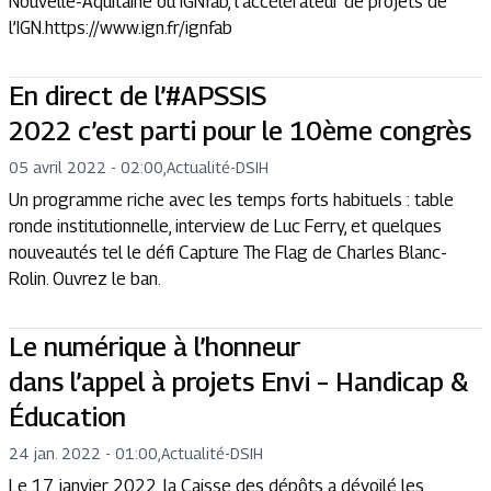
Nouvelle-Aquitaine ou IGNfab, l’accélérateur de projets de
l’IGN.https://www.ign.fr/ignfab
En direct de l’#APSSIS
2022 c’est parti pour le 10ème congrès
05 avril 2022 - 02:00
,
Actualité
-
DSIH
Un programme riche avec les temps forts habituels : table
ronde institutionnelle, interview de Luc Ferry, et quelques
nouveautés tel le défi Capture The Flag de Charles Blanc-
Rolin. Ouvrez le ban.
Le numérique à l’honneur
dans l’appel à projets Envi – Handicap &
Éducation
24 jan. 2022 - 01:00
,
Actualité
-
DSIH
Le 17 janvier 2022, la Caisse des dépôts a dévoilé les