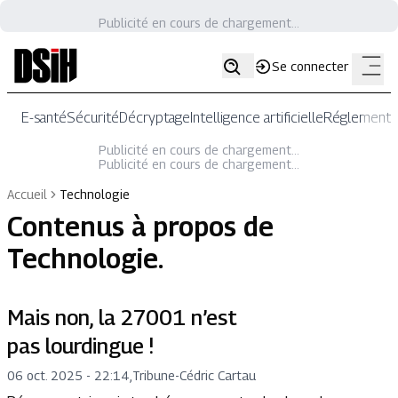
Publicité en cours de chargement...
Se connecter
E-santé
Sécurité
Décryptage
Intelligence artificielle
Réglementat
Publicité en cours de chargement...
Publicité en cours de chargement...
Accueil
Technologie
Contenus à propos de
Technologie
.
Mais non, la 27001 n’est
pas lourdingue !
06 oct. 2025 - 22:14
,
Tribune
-
Cédric Cartau