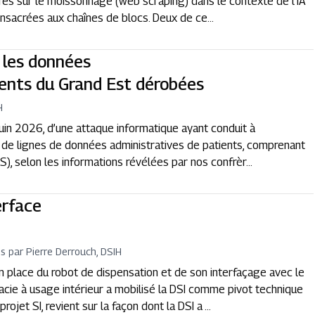
utres sur le moissonnage (web scraping) dans le contexte de l’IA
consacrées aux chaînes de blocs. Deux de ce...
 les données
tients du Grand Est dérobées
H
juin 2026, d’une attaque informatique ayant conduit à
ions de lignes de données administratives de patients, comprenant
S), selon les informations révélées par nos confrèr...
erface
is par Pierre Derrouch, DSIH
en place du robot de dispensation et de son interfaçage avec le
acie à usage intérieur a mobilisé la DSI comme pivot technique
jet SI, revient sur la façon dont la DSI a ...