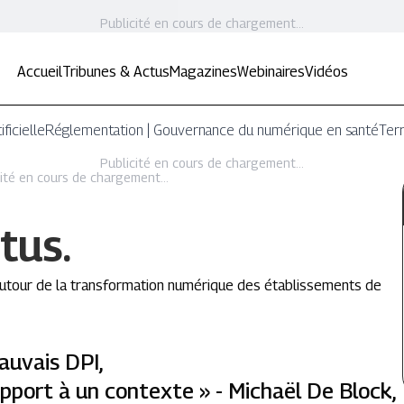
Publicité en cours de chargement...
Accueil
Tribunes & Actus
Magazines
Webinaires
Vidéos
ificielle
Réglementation | Gouvernance du numérique en santé
Terr
Publicité en cours de chargement...
ité en cours de chargement...
tus.
 autour de la transformation numérique des établissements de
mauvais DPI,
apport à un contexte » - Michaël De Block,