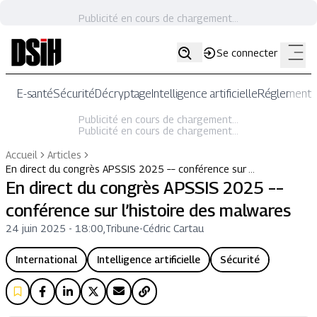
Publicité en cours de chargement...
Se connecter
E-santé
Sécurité
Décryptage
Intelligence artificielle
Réglementat
Publicité en cours de chargement...
Publicité en cours de chargement...
Accueil
Articles
En direct du congrès APSSIS 2025 –– conférence sur …
En direct du congrès APSSIS 2025 ––
conférence sur l’histoire des malwares
24 juin 2025 - 18:00
,
Tribune
-
Cédric Cartau
International
Intelligence artificielle
Sécurité