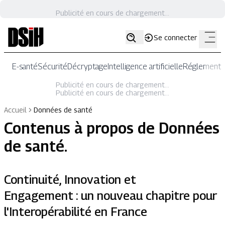
Publicité en cours de chargement...
Se connecter
E-santé
Sécurité
Décryptage
Intelligence artificielle
Réglementat
Publicité en cours de chargement...
Publicité en cours de chargement...
Accueil
Données de santé
Contenus à propos de
Données
de santé
.
Continuité, Innovation et
Engagement : un nouveau chapitre pour
l'Interopérabilité en France