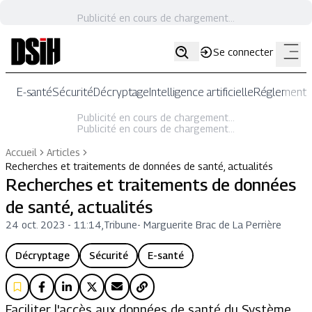
Publicité en cours de chargement...
Se connecter
E-santé
Sécurité
Décryptage
Intelligence artificielle
Réglementat
Publicité en cours de chargement...
Publicité en cours de chargement...
Accueil
Articles
Recherches et traitements de données de santé, actualités
Recherches et traitements de données
de santé, actualités
24 oct. 2023 - 11:14
,
Tribune
-
Marguerite Brac de La Perrière
Décryptage
Sécurité
E-santé
Faciliter l'accès aux données de santé du Système