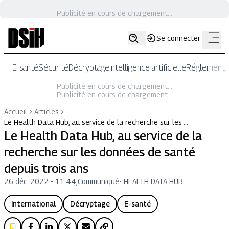
Publicité en cours de chargement...
Se connecter
E-santé
Sécurité
Décryptage
Intelligence artificielle
Réglementat
Publicité en cours de chargement...
Publicité en cours de chargement...
Accueil
Articles
Le Health Data Hub, au service de la recherche sur les …
Le Health Data Hub, au service de la
recherche sur les données de santé
depuis trois ans
26 déc. 2022 - 11:44
,
Communiqué
-
HEALTH DATA HUB
International
Décryptage
E-santé