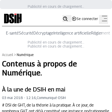
Publicité en cours de chargement...
Se connecter
E-santé
Sécurité
Décryptage
Intelligence artificielle
Réglementat
Publicité en cours de chargement...
Publicité en cours de chargement...
Accueil
Numérique
Contenus à propos de
Numérique
.
À la une de DSIH en mai
03 mai 2018 - 12:16
,
Communiqué
-
DSIH
# DSI de GHT, de la théorie à la pratique. À ce jour, de
nombreux GHT ont déjà constitué une instance opérationnelle