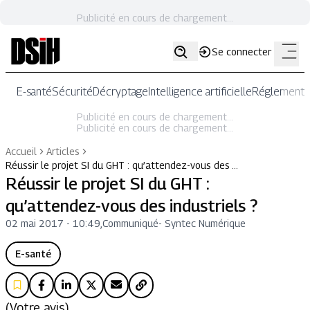
Publicité en cours de chargement...
Se connecter
E-santé
Sécurité
Décryptage
Intelligence artificielle
Réglementat
Publicité en cours de chargement...
Publicité en cours de chargement...
Accueil
Articles
Réussir le projet SI du GHT : qu’attendez-vous des …
Réussir le projet SI du GHT :
qu’attendez-vous des industriels ?
02 mai 2017 - 10:49
,
Communiqué
-
Syntec Numérique
E-santé
(Votre avis)