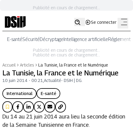
Publicité en cours de chargement...
Se connecter
E-santé
Sécurité
Décryptage
Intelligence artificielle
Réglementat
Publicité en cours de chargement...
Publicité en cours de chargement...
Accueil
Articles
La Tunisie, la France et le Numérique
La Tunisie, la France et le Numérique
10 juin 2014 - 00:21
,
Actualité
-
DSIH | D.G.
International
E-santé
Du 14 au 21 juin 2014 aura lieu la seconde édition
de la Semaine Tunisienne en France.