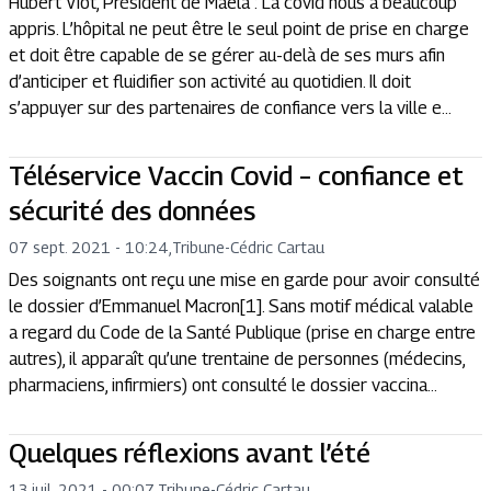
Hubert Viot, Président de Maela : La covid nous a beaucoup
appris. L’hôpital ne peut être le seul point de prise en charge
et doit être capable de se gérer au-delà de ses murs afin
d’anticiper et fluidifier son activité au quotidien. Il doit
s’appuyer sur des partenaires de confiance vers la ville e...
Téléservice Vaccin Covid – confiance et
sécurité des données
07 sept. 2021 - 10:24
,
Tribune
-
Cédric Cartau
Des soignants ont reçu une mise en garde pour avoir consulté
le dossier d’Emmanuel Macron[1]. Sans motif médical valable
a regard du Code de la Santé Publique (prise en charge entre
autres), il apparaît qu’une trentaine de personnes (médecins,
pharmaciens, infirmiers) ont consulté le dossier vaccina...
Quelques réflexions avant l’été
13 juil. 2021 - 00:07
,
Tribune
-
Cédric Cartau