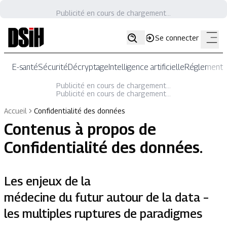
Publicité en cours de chargement...
Se connecter
E-santé
Sécurité
Décryptage
Intelligence artificielle
Réglementat
Publicité en cours de chargement...
Publicité en cours de chargement...
Accueil
Confidentialité des données
Contenus à propos de
Confidentialité des données
.
Les enjeux de la
médecine du futur autour de la data –
les multiples ruptures de paradigmes