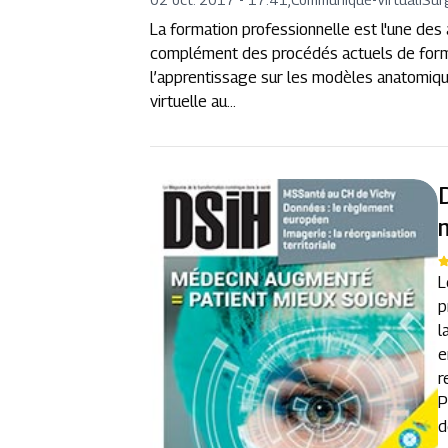
La formation professionnelle est l'une des a
complément des procédés actuels de for
l’apprentissage sur les modèles anatomique
virtuelle au...
L
p
l
e
r
P
d