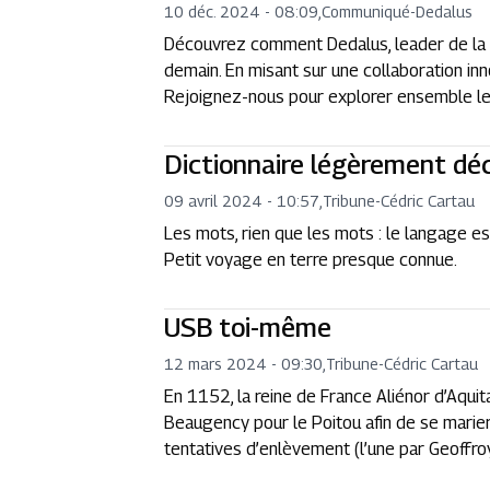
10 déc. 2024 - 08:09
,
Communiqué
-
Dedalus
Découvrez comment Dedalus, leader de la 
demain. En misant sur une collaboration inn
Rejoignez-nous pour explorer ensemble les 
Dictionnaire légèrement déc
09 avril 2024 - 10:57
,
Tribune
-
Cédric Cartau
Les mots, rien que les mots : le langage es
Petit voyage en terre presque connue.
USB toi-même
12 mars 2024 - 09:30
,
Tribune
-
Cédric Cartau
En 1152, la reine de France Aliénor d’Aquitai
Beaugency pour le Poitou afin de se marier
tentatives d’enlèvement (l’une par Geoffroy, 