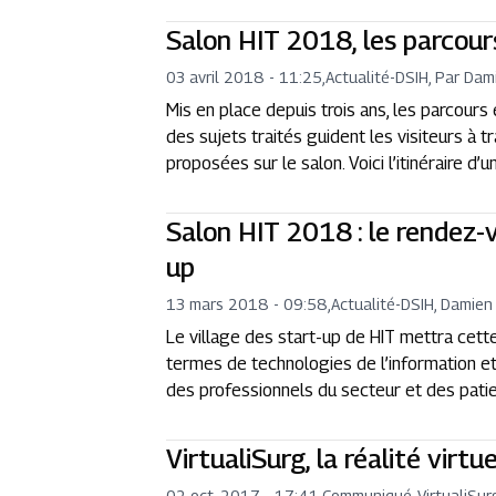
Salon HIT 2018, les parcour
03 avril 2018 - 11:25
,
Actualité
-
DSIH, Par Dam
Mis en place depuis trois ans, les parcour
des sujets traités guident les visiteurs à 
proposées sur le salon. Voici l’itinéraire d’
Salon HIT 2018 : le rendez-
up
13 mars 2018 - 09:58
,
Actualité
-
DSIH, Damien
Le village des start-up de HIT mettra cett
termes de technologies de l’information et
des professionnels du secteur et des patie
VirtualiSurg, la réalité virt
02 oct. 2017 - 17:41
,
Communiqué
-
VirtualiSur