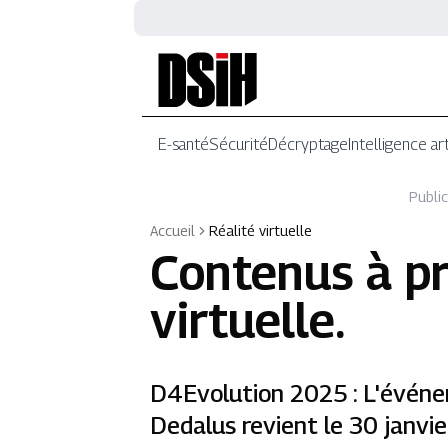
E-santé
Sécurité
Décryptage
Intelligence art
Public
Accueil
Réalité virtuelle
Contenus à p
virtuelle
.
D4Evolution 2025 : L'évén
Dedalus revient le 30 janvie