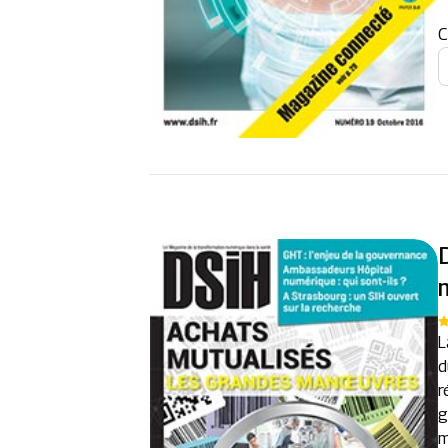
C
L
d
r
g
m