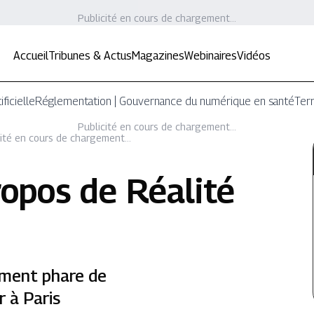
Publicité en cours de chargement...
Accueil
Tribunes & Actus
Magazines
Webinaires
Vidéos
ificielle
Réglementation | Gouvernance du numérique en santé
Terr
Publicité en cours de chargement...
ité en cours de chargement...
ropos de
Réalité
ement phare de
r à Paris