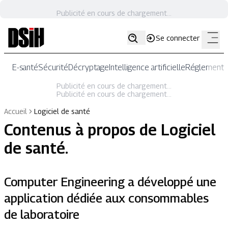
Publicité en cours de chargement...
Se connecter
E-santé
Sécurité
Décryptage
Intelligence artificielle
Réglementat
Publicité en cours de chargement...
Publicité en cours de chargement...
Accueil
Logiciel de santé
Contenus à propos de
Logiciel
de santé
.
Computer Engineering a développé une
application dédiée aux consommables
de laboratoire