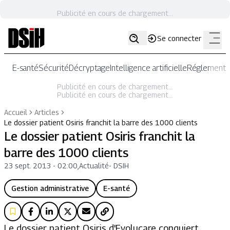
Publicité en cours de chargement...
Se connecter
E-santé
Sécurité
Décryptage
Intelligence artificielle
Réglementat
Publicité en cours de chargement...
Publicité en cours de chargement...
Accueil
Articles
Le dossier patient Osiris franchit la barre des 1000 clients
Le dossier patient Osiris franchit la
barre des 1000 clients
23 sept. 2013 - 02:00
,
Actualité
-
DSIH
Gestion administrative
E-santé
Le dossier patient Osiris d'Evolucare conquiert