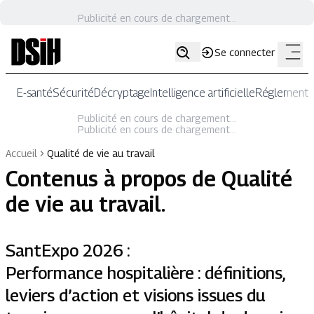
Publicité en cours de chargement...
Se connecter
E-santé
Sécurité
Décryptage
Intelligence artificielle
Réglementat
Publicité en cours de chargement...
Publicité en cours de chargement...
Accueil
Qualité de vie au travail
Contenus à propos de
Qualité
de vie au travail
.
SantExpo 2026 :
Performance hospitalière : définitions,
leviers d’action et visions issues du