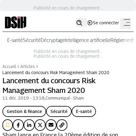
Publicité en cours de chargement...
Se connecter
E-santé
Sécurité
Décryptage
Intelligence artificielle
Réglementat
Publicité en cours de chargement...
Publicité en cours de chargement...
Accueil
Articles
Lancement du concours Risk Management Sham 2020
Lancement du concours Risk
Management Sham 2020
11 déc. 2019 - 13:18
,
Communiqué
-
Sham
Gestion & finance
Sécurité
E-santé
Sham lance en France la 20ème édition de son