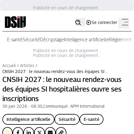
Publicité en cours de chargement...
Se connecter
E-santé
Sécurité
Décryptage
Intelligence artificielle
Réglementat
Publicité en cours de chargement...
Publicité en cours de chargement...
Accueil
Articles
CNSIH 2027 : le nouveau rendez-vous des équipes SI …
CNSIH 2027 : le nouveau rendez-vous
des équipes SI hospitalières ouvre ses
inscriptions
30 juin 2026 - 06:30
,
Communiqué
-
APM International
Intelligence artificielle
Sécurité
E-santé