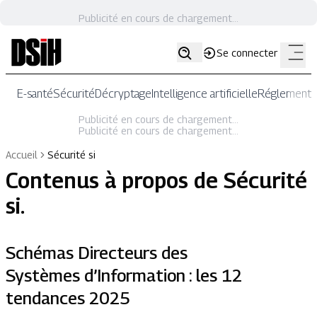
Publicité en cours de chargement...
Se connecter
E-santé
Sécurité
Décryptage
Intelligence artificielle
Réglementat
Publicité en cours de chargement...
Publicité en cours de chargement...
Accueil
Sécurité si
Contenus à propos de
Sécurité
si
.
Schémas Directeurs des
Systèmes d’Information : les 12
tendances 2025