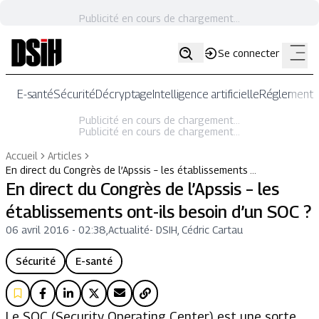
Publicité en cours de chargement...
Se connecter
E-santé
Sécurité
Décryptage
Intelligence artificielle
Réglementat
Publicité en cours de chargement...
Publicité en cours de chargement...
Accueil
Articles
En direct du Congrès de l’Apssis – les établissements …
En direct du Congrès de l’Apssis – les
établissements ont-ils besoin d’un SOC ?
06 avril 2016 - 02:38
,
Actualité
-
DSIH, Cédric Cartau
Sécurité
E-santé
Le SOC (Security Operating Center) est une sorte