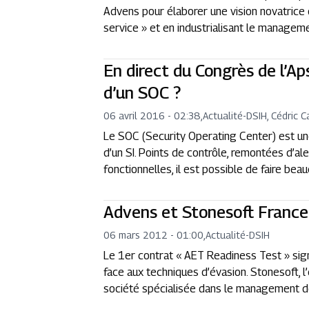
Advens pour élaborer une vision novatrice d
service » et en industrialisant le managem
En direct du Congrès de l’Ap
d’un SOC ?
06 avril 2016 - 02:38
,
Actualité
-
DSIH, Cédric C
Le SOC (Security Operating Center) est une
d’un SI. Points de contrôle, remontées d’ale
fonctionnelles, il est possible de faire be
Advens et Stonesoft France 
06 mars 2012 - 01:00
,
Actualité
-
DSIH
Le 1er contrat « AET Readiness Test » sign
face aux techniques d’évasion. Stonesoft, l
société spécialisée dans le management de l