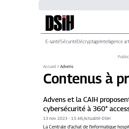
E-santé
Sécurité
Décryptage
Intelligence art
Public
Accueil
Advens
Contenus à p
Advens et la CAIH proposen
cybersécurité à 360° access
13 nov. 2023 - 15:48
,
Actualité
-
DSIH
La Centrale d'achat de l'informatique hospi