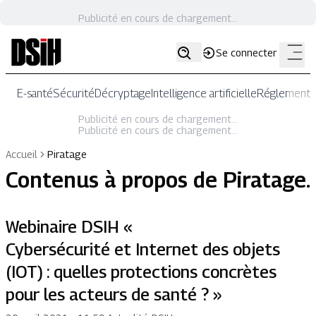
Publicité en cours de chargement...
Se connecter
E-santé
Sécurité
Décryptage
Intelligence artificielle
Réglementat
Publicité en cours de chargement...
Publicité en cours de chargement...
Accueil
Piratage
Contenus à propos de
Piratage
.
Webinaire DSIH «
Cybersécurité et Internet des objets
(IOT) : quelles protections concrètes
pour les acteurs de santé ? »