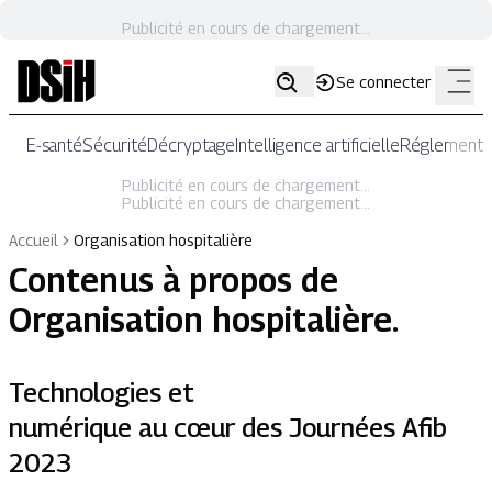
Publicité en cours de chargement...
Se connecter
E-santé
Sécurité
Décryptage
Intelligence artificielle
Réglementat
Publicité en cours de chargement...
Publicité en cours de chargement...
Accueil
Organisation hospitalière
Contenus à propos de
Organisation hospitalière
.
Technologies et
numérique au cœur des Journées Afib
2023