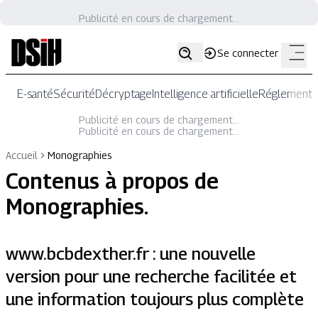
Publicité en cours de chargement...
Se connecter
E-santé
Sécurité
Décryptage
Intelligence artificielle
Réglementat
Publicité en cours de chargement...
Publicité en cours de chargement...
Accueil
Monographies
Contenus à propos de
Monographies
.
www.bcbdexther.fr : une nouvelle
version pour une recherche facilitée et
une information toujours plus complète