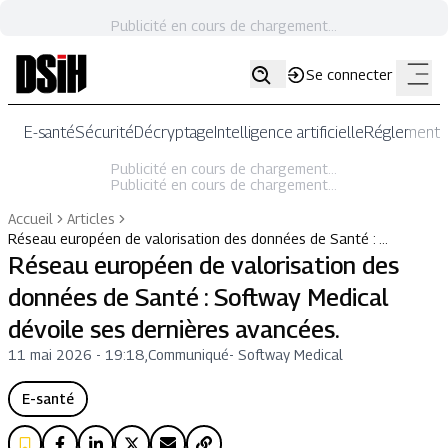
Publicité en cours de chargement...
Se connecter
E-santé
Sécurité
Décryptage
Intelligence artificielle
Réglementat
Publicité en cours de chargement...
Publicité en cours de chargement...
Accueil
Articles
Réseau européen de valorisation des données de Santé : …
Réseau européen de valorisation des
données de Santé : Softway Medical
dévoile ses dernières avancées.
11 mai 2026 - 19:18
,
Communiqué
-
Softway Medical
E-santé