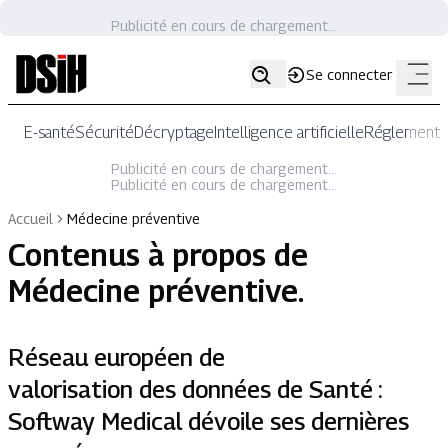
Publicité en cours de chargement...
Se connecter
E-santé
Sécurité
Décryptage
Intelligence artificielle
Réglementat
Publicité en cours de chargement...
Publicité en cours de chargement...
Accueil
Médecine préventive
Contenus à propos de
Médecine préventive
.
Réseau européen de
valorisation des données de Santé :
Softway Medical dévoile ses dernières