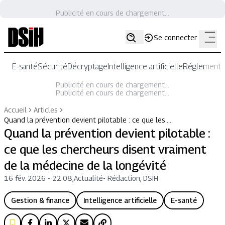
Publicité en cours de chargement...
Se connecter
E-santé
Sécurité
Décryptage
Intelligence artificielle
Réglementat
Publicité en cours de chargement...
Publicité en cours de chargement...
Accueil
Articles
Quand la prévention devient pilotable : ce que les …
Quand la prévention devient pilotable :
ce que les chercheurs disent vraiment
de la médecine de la longévité
16 fév. 2026 - 22:08
,
Actualité
-
Rédaction, DSIH
Gestion & finance
Intelligence artificielle
E-santé