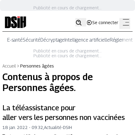
Publicité en cours de chargement...
Se connecter
E-santé
Sécurité
Décryptage
Intelligence artificielle
Réglementat
Publicité en cours de chargement...
Publicité en cours de chargement...
Accueil
Personnes âgées
Contenus à propos de
Personnes âgées
.
La téléassistance pour
aller vers les personnes non vaccinées
18 jan. 2022 - 09:32
,
Actualité
-
DSIH