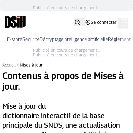
Publicité en cours de chargement...
Se connecter
E-santé
Sécurité
Décryptage
Intelligence artificielle
Réglementat
Publicité en cours de chargement...
Publicité en cours de chargement...
Accueil
Mises à jour
Contenus à propos de
Mises à
jour
.
Mise à jour du
dictionnaire interactif de la base
principale du SNDS, une actualisation