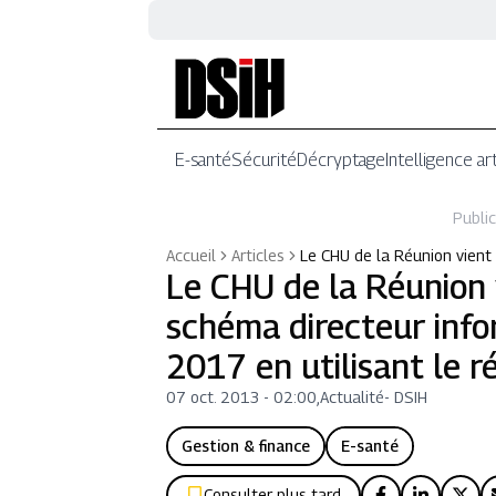
E-santé
Sécurité
Décryptage
Intelligence art
Public
Accueil
Articles
Le CHU de la Réunion vient
Le CHU de la Réunion 
schéma directeur info
2017 en utilisant le r
07 oct. 2013 - 02:00
,
Actualité
-
DSIH
Gestion & finance
E-santé
Consulter plus tard