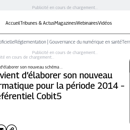
Publicité en cours de chargement...
Accueil
Tribunes & Actus
Magazines
Webinaires
Vidéos
ificielle
Réglementation | Gouvernance du numérique en santé
Terr
Publicité en cours de chargement...
ité en cours de chargement...
 d’élaborer son nouveau schéma …
vient d’élaborer son nouveau
rmatique pour la période 2014 –
éférentiel Cobit5