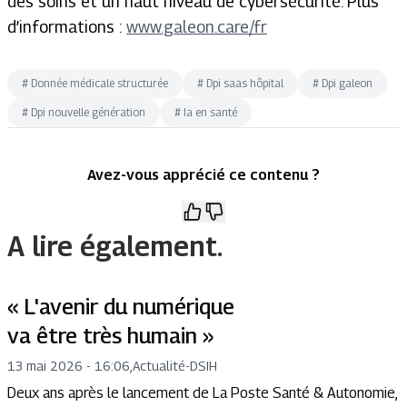
des soins et un haut niveau de cybersécurité. Plus
d’informations :
www.galeon.care/fr
#
Donnée médicale structurée
#
Dpi saas hôpital
#
Dpi galeon
#
Dpi nouvelle génération
#
Ia en santé
Avez-vous apprécié ce contenu ?
A lire également.
« L'avenir du numérique
va être très humain »
13 mai 2026 - 16:06
,
Actualité
-
DSIH
Deux ans après le lancement de La Poste Santé & Autonomie,