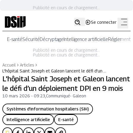
Publicité en cours de chargement...
Se connecter
E-santé
Sécurité
Décryptage
Intelligence artificielle
Réglementat
Publicité en cours de chargement...
Publicité en cours de chargement...
Accueil
Articles
L'hôpital Saint Joseph et Galeon lancent le défi d’un …
L'hôpital Saint Joseph et Galeon lancent
le défi d’un déploiement DPI en 9 mois
10 mars 2026 - 09:23
,
Communiqué
-
Galeon
Systèmes d’information hospitaliers (SIH)
Intelligence artificielle
E-santé