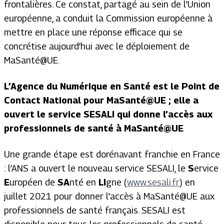
frontalières. Ce constat, partagé au sein de l’Union
européenne, a conduit la Commission européenne à
mettre en place une réponse efficace qui se
concrétise aujourd’hui avec le déploiement de
MaSanté@UE.
L’Agence du Numérique en Santé est le Point de
Contact National pour MaSanté@UE ; elle a
ouvert le service SESALI qui donne l’accès aux
professionnels de santé à MaSanté@UE
Une grande étape est dorénavant franchie en France
: l’ANS a ouvert le nouveau service SESALI, le
S
ervice
E
uropéen de
SA
nté en
LI
gne (
www.sesali.fr
) en
juillet 2021 pour donner l’accès à MaSanté@UE aux
professionnels de santé français. SESALI est