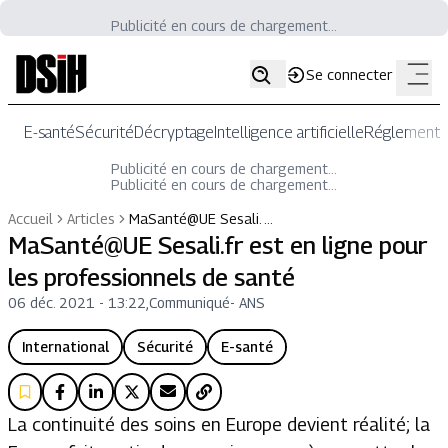
Publicité en cours de chargement...
Se connecter
E-santé
Sécurité
Décryptage
Intelligence artificielle
Réglementat
Publicité en cours de chargement...
Publicité en cours de chargement...
Accueil
Articles
MaSanté@UE Sesali. …
MaSanté@UE Sesali.fr est en ligne pour
les professionnels de santé
06 déc. 2021 - 13:22
,
Communiqué
-
ANS
International
Sécurité
E-santé
La continuité des soins en Europe devient réalité; la