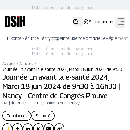
Publicité en cours de chargement...
Se connecter
E-santé
Sécurité
Décryptage
Intelligence artificielle
Réglementat
Publicité en cours de chargement...
Publicité en cours de chargement...
Accueil
Articles
Journée En avant la e-santé 2024, Mardi 18 juin 2024 de 9h30 …
Journée En avant la e-santé 2024,
Mardi 18 juin 2024 de 9h30 à 16h30 |
Nancy - Centre de Congrès Prouvé
04 juin 2024 - 11:07
,
Communiqué
-
Pulsy
Territoires
E-santé