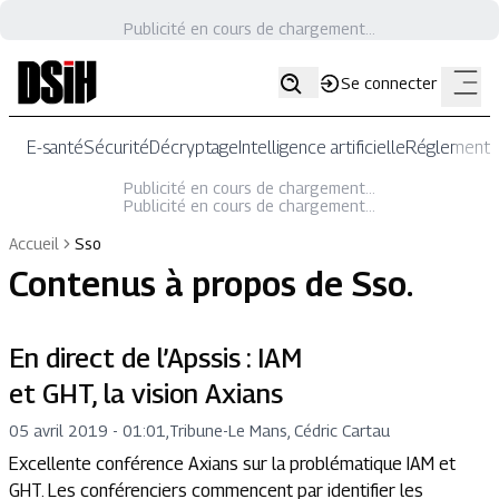
Publicité en cours de chargement...
Se connecter
E-santé
Sécurité
Décryptage
Intelligence artificielle
Réglementat
Publicité en cours de chargement...
Publicité en cours de chargement...
Accueil
Sso
Contenus à propos de
Sso
.
En direct de l’Apssis : IAM
et GHT, la vision Axians
05 avril 2019 - 01:01
,
Tribune
-
Le Mans, Cédric Cartau
Excellente conférence Axians sur la problématique IAM et
GHT. Les conférenciers commencent par identifier les