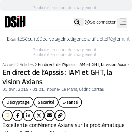
Publicité en cours de chargement...
Se connecter
E-santé
Sécurité
Décryptage
Intelligence artificielle
Réglementat
Publicité en cours de chargement...
Publicité en cours de chargement...
Accueil
Articles
En direct de l’Apssis : IAM et GHT, la vision Axians
En direct de l’Apssis : IAM et GHT, la
vision Axians
05 avril 2019 - 01:01
,
Tribune
-
Le Mans, Cédric Cartau
Décryptage
Sécurité
E-santé
Excellente conférence Axians sur la problématique