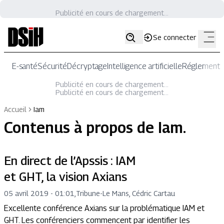
Publicité en cours de chargement...
Se connecter
E-santé
Sécurité
Décryptage
Intelligence artificielle
Réglementat
Publicité en cours de chargement...
Publicité en cours de chargement...
Accueil
Iam
Contenus à propos de
Iam
.
En direct de l’Apssis : IAM
et GHT, la vision Axians
05 avril 2019 - 01:01
,
Tribune
-
Le Mans, Cédric Cartau
Excellente conférence Axians sur la problématique IAM et
GHT. Les conférenciers commencent par identifier les