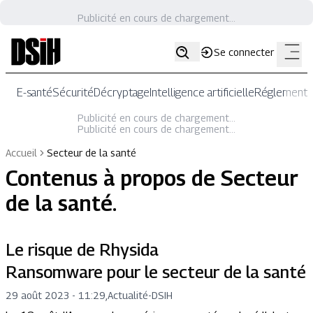
Publicité en cours de chargement...
Se connecter
E-santé
Sécurité
Décryptage
Intelligence artificielle
Réglementat
Publicité en cours de chargement...
Publicité en cours de chargement...
Accueil
Secteur de la santé
Contenus à propos de
Secteur
de la santé
.
Le risque de Rhysida
Ransomware pour le secteur de la santé
29 août 2023 - 11:29
,
Actualité
-
DSIH