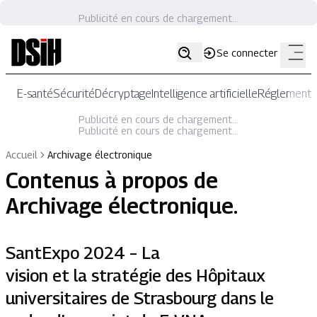
Publicité en cours de chargement...
Se connecter
E-santé
Sécurité
Décryptage
Intelligence artificielle
Réglementat
Publicité en cours de chargement...
Publicité en cours de chargement...
Accueil
Archivage électronique
Contenus à propos de
Archivage électronique
.
SantExpo 2024 – La
vision et la stratégie des Hôpitaux
universitaires de Strasbourg dans le