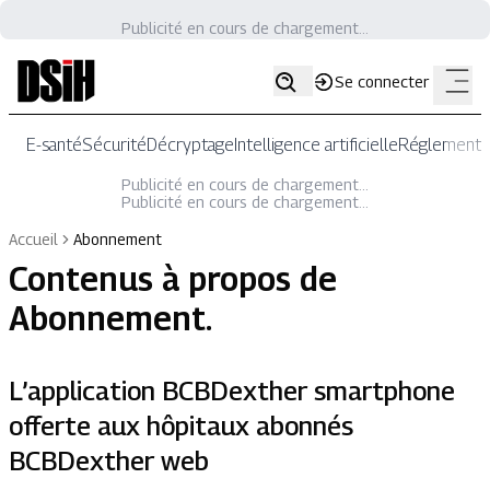
Publicité en cours de chargement...
Se connecter
E-santé
Sécurité
Décryptage
Intelligence artificielle
Réglementat
Publicité en cours de chargement...
Publicité en cours de chargement...
Accueil
Abonnement
Contenus à propos de
Abonnement
.
L’application BCBDexther smartphone
offerte aux hôpitaux abonnés
BCBDexther web