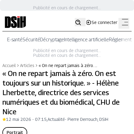
Publicité en cours de chargement...
Se connecter
E-santé
Sécurité
Décryptage
Intelligence artificielle
Réglementat
Publicité en cours de chargement...
Publicité en cours de chargement...
Accueil
Articles
« On ne repart jamais à zéro. …
« On ne repart jamais à zéro. On est
toujours sur un historique. » - Hélène
Lherbette, directrice des services
numériques et du biomédical, CHU de
Nice
12 mai 2026 - 07:15
,
Actualité
-
Pierre Derrouch, DSIH
Portrait