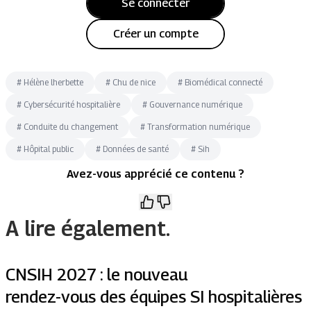
Se connecter
Créer un compte
#
Hélène lherbette
#
Chu de nice
#
Biomédical connecté
#
Cybersécurité hospitalière
#
Gouvernance numérique
#
Conduite du changement
#
Transformation numérique
#
Hôpital public
#
Données de santé
#
Sih
Avez-vous apprécié ce contenu ?
A lire également.
CNSIH 2027 : le nouveau
rendez-vous des équipes SI hospitalières