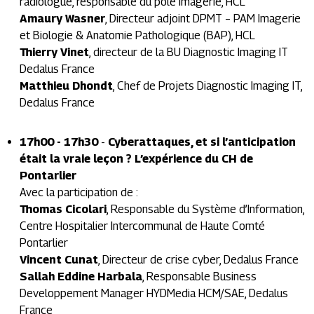
radiologue, responsable du pôle imagerie, HCL
Amaury Wasner
,
Directeur adjoint DPMT – PAM Imagerie
et Biologie & Anatomie Pathologique (BAP), HCL
Thierry Vinet
,
directeur de la BU Diagnostic Imaging IT
Dedalus France
Matthieu Dhondt
,
Chef de Projets Diagnostic Imaging IT,
Dedalus France
17h00 - 17h30
-
Cyberattaques, et si l’anticipation
était la vraie leçon ? L’expérience du CH de
Pontarlier
Avec la participation de :
Thomas Cicolari
,
Responsable du Système d’Information,
Centre Hospitalier Intercommunal de Haute Comté
Pontarlier
Vincent Cunat
,
Directeur de crise cyber, Dedalus France
Sallah Eddine Harbala
,
Responsable Business
Developpement Manager HYDMedia HCM/SAE, Dedalus
France