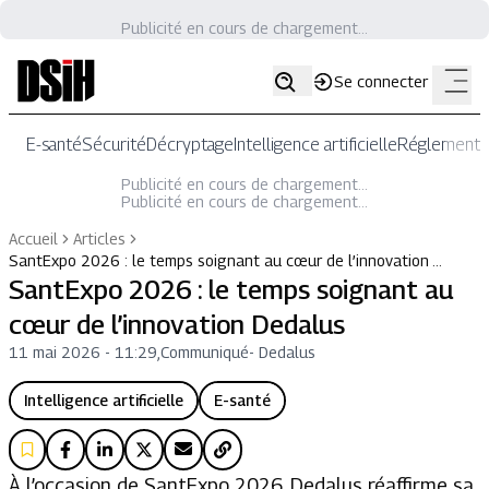
Publicité en cours de chargement...
Se connecter
E-santé
Sécurité
Décryptage
Intelligence artificielle
Réglementat
Publicité en cours de chargement...
Publicité en cours de chargement...
Accueil
Articles
SantExpo 2026 : le temps soignant au cœur de l’innovation …
SantExpo 2026 : le temps soignant au
cœur de l’innovation Dedalus
11 mai 2026 - 11:29
,
Communiqué
-
Dedalus
Intelligence artificielle
E-santé
À l’occasion de SantExpo 2026, Dedalus réaffirme sa