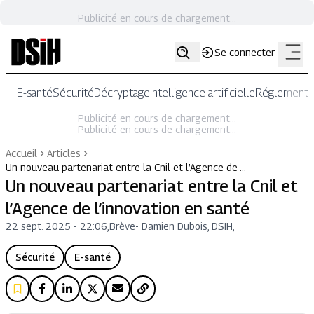
Publicité en cours de chargement...
Se connecter
E-santé
Sécurité
Décryptage
Intelligence artificielle
Réglementat
Publicité en cours de chargement...
Publicité en cours de chargement...
Accueil
Articles
Un nouveau partenariat entre la Cnil et l’Agence de …
Un nouveau partenariat entre la Cnil et
l’Agence de l’innovation en santé
22 sept. 2025 - 22:06
,
Brève
-
Damien Dubois, DSIH,
Sécurité
E-santé