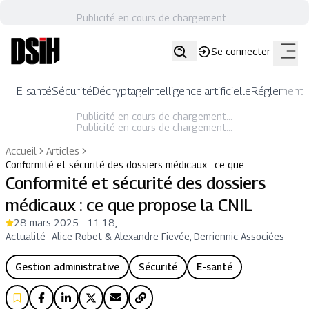
Publicité en cours de chargement...
Se connecter
E-santé
Sécurité
Décryptage
Intelligence artificielle
Réglementat
Publicité en cours de chargement...
Publicité en cours de chargement...
Accueil
Articles
Conformité et sécurité des dossiers médicaux : ce que …
Conformité et sécurité des dossiers
médicaux : ce que propose la CNIL
28 mars 2025 - 11:18
,
Actualité
-
Alice Robet & Alexandre Fievée, Derriennic Associées
Gestion administrative
Sécurité
E-santé