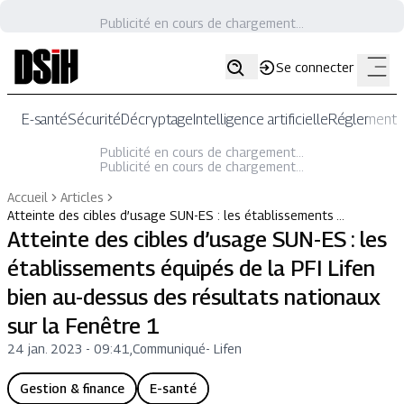
Publicité en cours de chargement...
Se connecter
E-santé
Sécurité
Décryptage
Intelligence artificielle
Réglementat
Publicité en cours de chargement...
Publicité en cours de chargement...
Accueil
Articles
Atteinte des cibles d’usage SUN-ES : les établissements …
Atteinte des cibles d’usage SUN-ES : les
établissements équipés de la PFI Lifen
bien au-dessus des résultats nationaux
sur la Fenêtre 1
24 jan. 2023 - 09:41
,
Communiqué
-
Lifen
Gestion & finance
E-santé