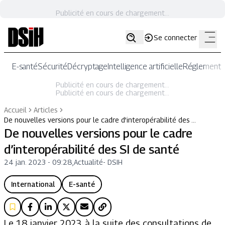
Publicité en cours de chargement...
Se connecter
E-santé
Sécurité
Décryptage
Intelligence artificielle
Réglementat
Publicité en cours de chargement...
Publicité en cours de chargement...
Accueil
Articles
De nouvelles versions pour le cadre d’interopérabilité des …
De nouvelles versions pour le cadre
d’interopérabilité des SI de santé
24 jan. 2023 - 09:28
,
Actualité
-
DSIH
International
E-santé
Le 18 janvier 2023, à la suite des consultations de