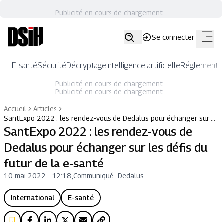
Publicité en cours de chargement...
Se connecter
E-santé
Sécurité
Décryptage
Intelligence artificielle
Réglementat
Publicité en cours de chargement...
Publicité en cours de chargement...
Accueil
Articles
SantExpo 2022 : les rendez-vous de Dedalus pour échanger sur …
SantExpo 2022 : les rendez-vous de
Dedalus pour échanger sur les défis du
futur de la e-santé
10 mai 2022 - 12:18
,
Communiqué
-
Dedalus
International
E-santé