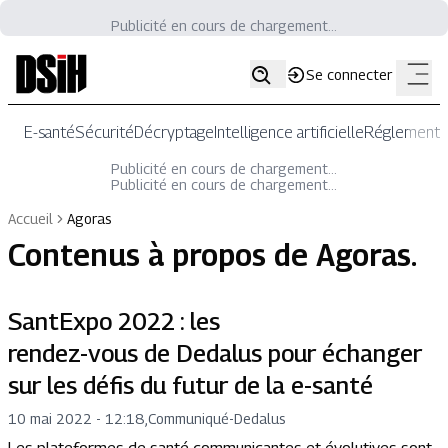
Publicité en cours de chargement...
Se connecter
E-santé
Sécurité
Décryptage
Intelligence artificielle
Réglementat
Publicité en cours de chargement...
Publicité en cours de chargement...
Accueil
Agoras
Contenus à propos de
Agoras
.
SantExpo 2022 : les
rendez-vous de Dedalus pour échanger
sur les défis du futur de la e-santé
10 mai 2022 - 12:18
,
Communiqué
-
Dedalus