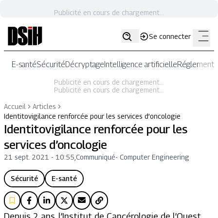
Publicité en cours de chargement...
Se connecter
E-santé
Sécurité
Décryptage
Intelligence artificielle
Réglementat
Publicité en cours de chargement...
Publicité en cours de chargement...
Accueil
Articles
Identitovigilance renforcée pour les services d’oncologie
Identitovigilance renforcée pour les
services d’oncologie
21 sept. 2021 - 10:55
,
Communiqué
-
Computer Engineering
Sécurité
E-santé
Depuis 2 ans, l’Institut de Cancérologie de l’Ouest