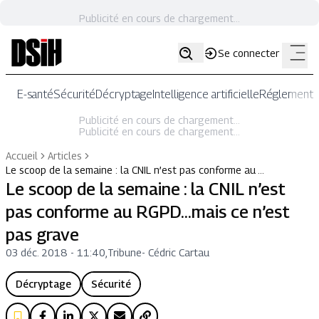
Publicité en cours de chargement...
Se connecter
E-santé
Sécurité
Décryptage
Intelligence artificielle
Réglementat
Publicité en cours de chargement...
Publicité en cours de chargement...
Accueil
Articles
Le scoop de la semaine : la CNIL n’est pas conforme au …
Le scoop de la semaine : la CNIL n’est
pas conforme au RGPD…mais ce n’est
pas grave
03 déc. 2018 - 11:40
,
Tribune
-
Cédric Cartau
Décryptage
Sécurité