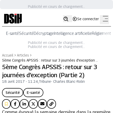
Publicité en cours de chargement...
Se connecter
E-santé
Sécurité
Décryptage
Intelligence artificielle
Réglementat
Publicité en cours de chargement...
Publicité en cours de chargement...
Accueil
Articles
5ème Congrès APSSIS : retour sur 3 journées d’exception …
5ème Congrès APSSIS : retour sur 3
journées d’exception (Partie 2)
18 avril 2017 - 11:24
,
Tribune
-
Charles Blanc-Rolin
Sécurité
E-santé
Comme évoqué la semaine dernière dans la première