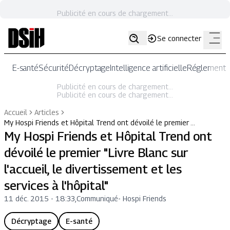
Publicité en cours de chargement...
Se connecter
E-santé
Sécurité
Décryptage
Intelligence artificielle
Réglementat
Publicité en cours de chargement...
Publicité en cours de chargement...
Accueil
Articles
My Hospi Friends et Hôpital Trend ont dévoilé le premier …
My Hospi Friends et Hôpital Trend ont
dévoilé le premier "Livre Blanc sur
l'accueil, le divertissement et les
services à l'hôpital"
11 déc. 2015 - 18:33
,
Communiqué
-
Hospi Friends
Décryptage
E-santé