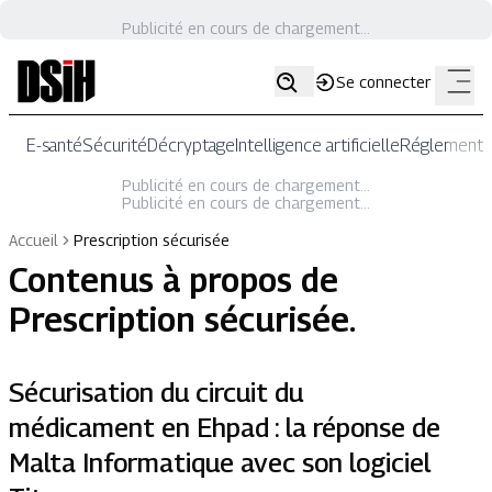
Publicité en cours de chargement...
Se connecter
E-santé
Sécurité
Décryptage
Intelligence artificielle
Réglementat
Publicité en cours de chargement...
Publicité en cours de chargement...
Accueil
Prescription sécurisée
Contenus à propos de
Prescription sécurisée
.
Sécurisation du circuit du
médicament en Ehpad : la réponse de
Malta Informatique avec son logiciel